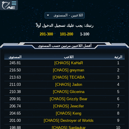
رتبتك: يجب عليك تسجيل الدخول أولاً
201-300
101-200
1-100
أفضل اللاعبين مرتبين حسب المستوى
الرتبة
اللاعب
المستوى
‪245.81‬
‪[CHAOS] KaHaR‬
1
‪216.50‬
‪[CHAOS] greyman‬
2
‪213.63‬
‪[CHAOS] TECABA‬
3
‪211.03‬
‪[CHAOS] Jadon‬
4
‪210.38‬
‪[CHAOS] Glicerina‬
5
‪209.91‬
‪[CHAOS] Grizzly Bear‬
6
‪206.74‬
‪[CHAOS] Jewcifer‬
7
‪204.65‬
‪[CHAOS] Keng‬
8
‪201.00‬
‪[CHAOS] Destroyer of Worlds‬
9
‪198.88‬
‪[CHAOS] Sardaukar‬
10