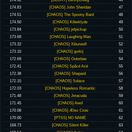
‪174.83‬
‪[CHAOS] John Sheridan‬
47
‪174.51‬
‪[CHAOS] The Spoony Bard‬
48
‪174.50‬
‪[CHAOS] Killerklyde‬
49
‪173.84‬
‪[CHAOS] jefpickup‬
50
‪173.68‬
‪[CHAOS] Laughing Man‬
51
‪173.32‬
‪[CHAOS] Xiburwolf‬
52
‪173.10‬
‪[CHAOS] gorkíj‬
53
‪172.69‬
‪[CHAOS] Outerlaw‬
54
‪172.41‬
‪[CHAOS] Spåcé Acé‬
55
‪172.38‬
‪[CHAOS] Shepard‬
56
‪172.15‬
‪[CHAOS] Solace‬
57
‪172.03‬
‪[CHAOS] Hopeless Romantic‬
58
‪171.48‬
‪[CHAOS] Jeracuda‬
59
‪171.45‬
‪[CHAOS] Awol‬
60
‪170.08‬
‪[CHAOS] Ælex Crow‬
61
‪170.00‬
‪[PTSS] NO NAME‬
62
‪169.73‬
‪[CHAOS] Silent Killer‬
63