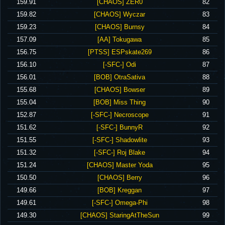
‪159.91‬
‪[CHAOS] ZER0‬
82
‪159.82‬
‪[CHAOS] Wyczar‬
83
‪159.23‬
‪[CHAOS] Burnsy‬
84
‪157.09‬
‪[AA] Tokugawa‬
85
‪156.75‬
‪[PTSS] ESPskate269‬
86
‪156.10‬
‪[-SFC-] Odi‬
87
‪156.01‬
‪[BOB] OtraSativa‬
88
‪155.68‬
‪[CHAOS] Bowser‬
89
‪155.04‬
‪[BOB] Miss Thing‬
90
‪152.87‬
‪[-SFC-] Necroscope‬
91
‪151.62‬
‪[-SFC-] BunnyR‬
92
‪151.55‬
‪[-SFC-] Shadowlite‬
93
‪151.32‬
‪[-SFC-] Roj Blake‬
94
‪151.24‬
‪[CHAOS] Master Yoda‬
95
‪150.50‬
‪[CHAOS] Berry‬
96
‪149.66‬
‪[BOB] Kreggan‬
97
‪149.61‬
‪[-SFC-] Omega-Phi‬
98
‪149.30‬
‪[CHAOS] StaringAtTheSun‬
99