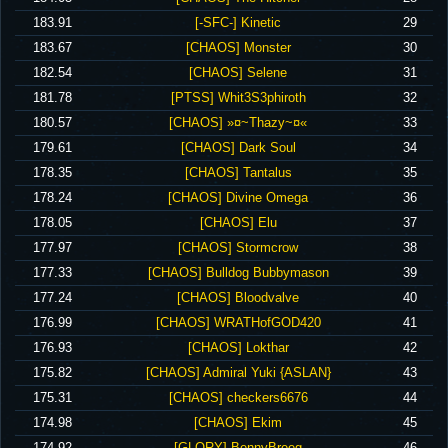
‪183.91‬
‪[-SFC-] Kinetic‬
29
‪183.67‬
‪[CHAOS] Monster‬
30
‪182.54‬
‪[CHAOS] Selene‬
31
‪181.78‬
‪[PTSS] Whit3S3phiroth‬
32
‪180.57‬
‪[CHAOS] »¤~Thazy~¤«‬
33
‪179.61‬
‪[CHAOS] Dark Soul‬
34
‪178.35‬
‪[CHAOS] Tantalus‬
35
‪178.24‬
‪[CHAOS] Divine Omega‬
36
‪178.05‬
‪[CHAOS] Elu‬
37
‪177.97‬
‪[CHAOS] Stormcrow‬
38
‪177.33‬
‪[CHAOS] Bulldog Bubbymason‬
39
‪177.24‬
‪[CHAOS] Bloodvalve‬
40
‪176.99‬
‪[CHAOS] WRATHofGOD420‬
41
‪176.93‬
‪[CHAOS] Lokthar‬
42
‪175.82‬
‪[CHAOS] Admiral Yuki {ASLAN}‬
43
‪175.31‬
‪[CHAOS] checkers6676‬
44
‪174.98‬
‪[CHAOS] Ekim‬
45
‪174.92‬
‪[GLORY] BennyBreeg‬
46