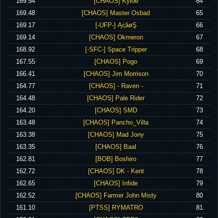
‪169.54‬
‪[CHAOS] Kyloe‬
64
‪169.48‬
‪[CHAOS] Master Osbad‬
65
‪169.17‬
‪[-UFP-] ĄςâøŞ‬
66
‪169.14‬
‪[CHAOS] Okmeron‬
67
‪168.92‬
‪[-SFC-] Space Tripper‬
68
‪167.55‬
‪[CHAOS] Pogo‬
69
‪166.41‬
‪[CHAOS] Jim Morrison‬
70
‪164.77‬
‪[CHAOS] - Raven -‬
71
‪164.48‬
‪[CHAOS] Pale Rider‬
72
‪164.20‬
‪[CHAOS] SMD‬
73
‪163.48‬
‪[CHAOS] Pancho_Villa‬
74
‪163.38‬
‪[CHAOS] Mad Jony‬
75
‪163.35‬
‪[CHAOS] Baal‬
76
‪162.81‬
‪[BOB] Boshiro‬
77
‪162.72‬
‪[CHAOS] DK - Kent‬
78
‪162.65‬
‪[CHAOS] Infide‬
79
‪162.52‬
‪[CHAOS] Farmer John Misty‬
80
‪161.10‬
‪[PTSS] RYMATRO‬
81