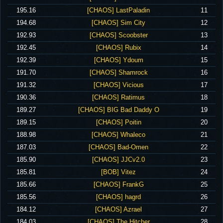
‪195.16‬
‪[CHAOS] LastPaladin‬
11
‪194.68‬
‪[CHAOS] Sim City‬
12
‪192.93‬
‪[CHAOS] Scoobster‬
13
‪192.45‬
‪[CHAOS] Rubix‬
14
‪192.39‬
‪[CHAOS] Ydoum‬
15
‪191.70‬
‪[CHAOS] Shamrock‬
16
‪191.32‬
‪[CHAOS] Vicious‬
17
‪190.36‬
‪[CHAOS] Ratimus‬
18
‪189.27‬
‪[CHAOS] BIG Bad Daddy O‬
19
‪189.15‬
‪[CHAOS] Poitin‬
20
‪188.98‬
‪[CHAOS] Whaleco‬
21
‪187.03‬
‪[CHAOS] Bad-Omen‬
22
‪185.90‬
‪[CHAOS] JJCv2.0‬
23
‪185.81‬
‪[BOB] Vitez‬
24
‪185.66‬
‪[CHAOS] FrankG‬
25
‪185.56‬
‪[CHAOS] hagrd‬
26
‪184.12‬
‪[CHAOS] Azrael‬
27
‪184.03‬
‪[CHAOS] The Hitcher‬
28